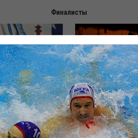
Финалисты
EXTREME
Опорный Прыжок