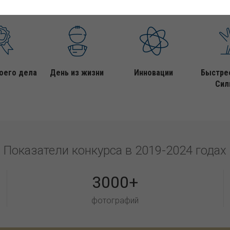
оего дела
День из жизни
Инновации
Быстре
Сил
Показатели конкурса в 2019-2024 годах
3000+
фотографий