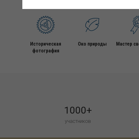
Историческая
Око природы
Мастер св
фотография
1000+
участников