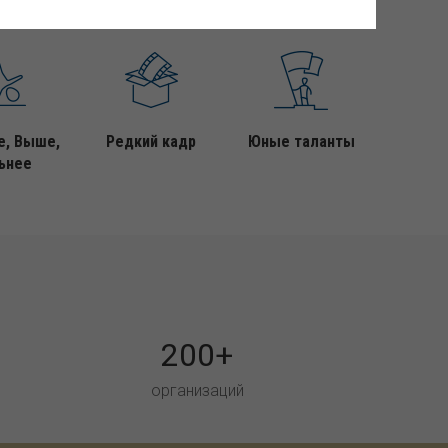
е, Выше,
Редкий кадр
Юные таланты
ьнее
200+
организаций