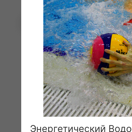
7_Солнечный_удар.
Энергетический Водо