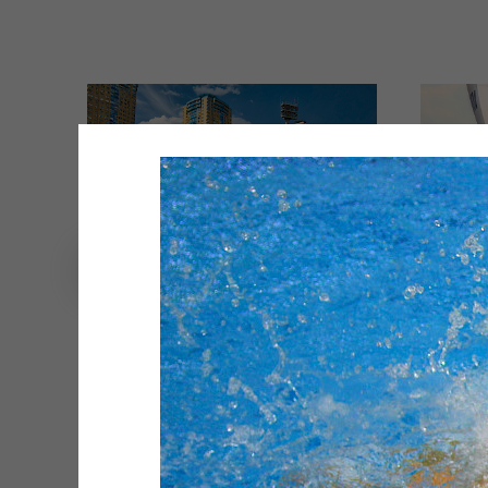
'Стройгазмонтаж' Уходит В Отрыв.