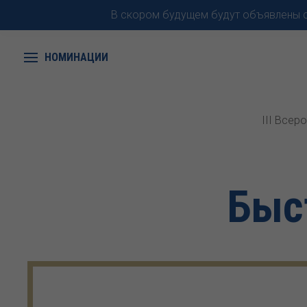
В скором будущем будут объявлены с
НОМИНАЦИИ
III Всер
Быс