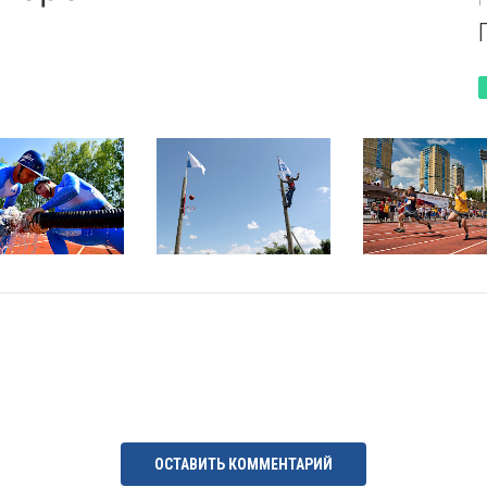
Г
Все работы в номинации
ее, выше, сильнее» участвуют работы, демонстрирующие ф
спортивно-массовую жизнь коллективов организаций топли
мплекса. Фотографии могут быть сделаны в рамках корпор
ьтурных мероприятий. На фотографиях должна отражаться
и топливно-энергетическому комплексу.
фии в других но
ОСТАВИТЬ КОММЕНТАРИЙ