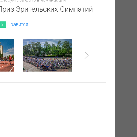
олосуйте за фото в номинцации
Приз Зрительских Симпатий
Нравится
5
изкультурно-
вно-
ативных спортивных,
 принадлежность
минациях