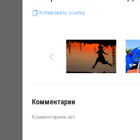
Копировать ссылку
В номинации «Быстр
оздоровительную и 
энергетического ко
социальных или кул
объекта фотосъемк
Комментарии
Комментариев нет.
Фотогра