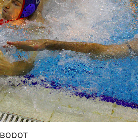
Вместе Мы -Коллекти
Держать!!!
Двойной Блок
ворот
10 Лет На Высоте - ПО