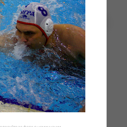
в!
Баскетбол Электромонтера
ЛЕТ