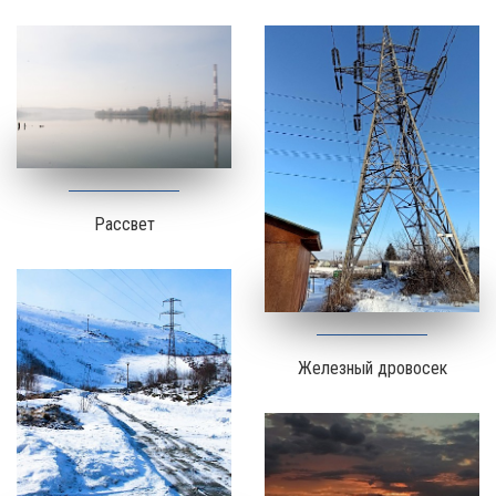
Рассвет
Железный дровосек