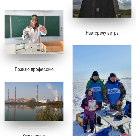
Навтсречу ветру
Познаю профессию