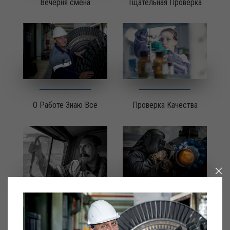
Вечерня смена
Тщательная Проверка
О Работе Знаю Всё
Проверка Качества
'Повелитель Огня'
Мастер Света