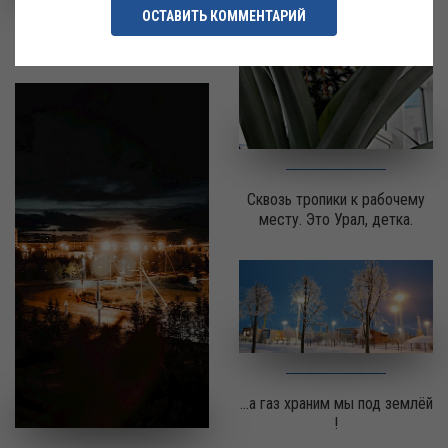
ОСТАВИТЬ КОММЕНТАРИЙ
Симбиоз
Сквозь тропики к рабочему
месту. Это Урал, детка.
...а газ храним мы под землёй
!