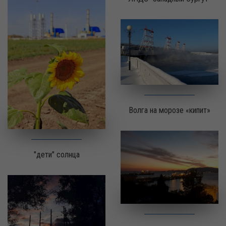
Волга на морозе «кипит»
"дети" солнца