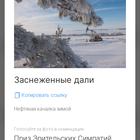
Рассматривать речную гладь
р. Свири
Пернатые электрики
Заснеженные дали
Копировать ссылку
Нефтяная качалка зимой
Голосуйте за фото в номинцации
С заботой об экологии
мороз и солнце
Приз Зрительских Симпатий