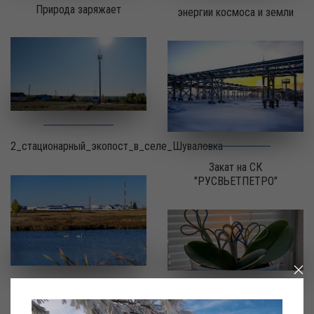
Природа заряжает
энергии космоса и земли
2_стационарный_экопост_в_селе_Шуваловка
Закат на СК
"РУСВЬЕТПЕТРО"
Мирное соседство
Зелёный свет