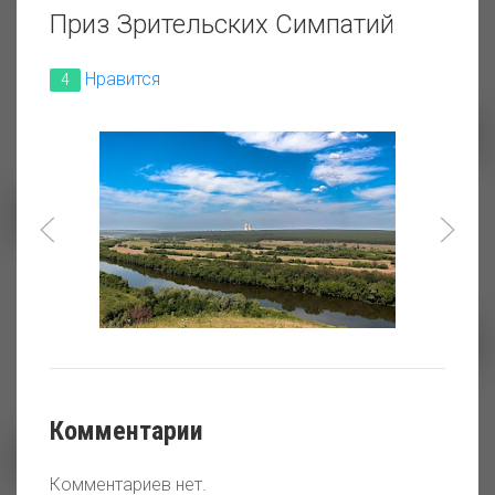
Северные майские закаты.
Приз Зрительских Симпатий
Нравится
4
Сазанчик
Зима Белоярский
заполярный полдень
Комментарии
Комментариев нет.