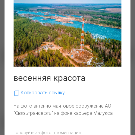
Пляж и нефтеналивной
Энергетический поток.
весенняя красота
терминал - безопасное
соседство
Копировать ссылку
На фото антенно-мачтовое сооружение АО
"Связьтрансефть" на фоне карьера Малукса
Голосуйте за фото в номинцации