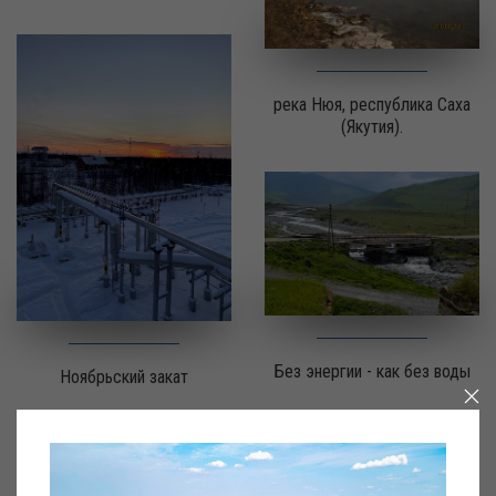
река Нюя, республика Саха
(Якутия).
Без энергии - как без воды
Ноябрьский закат