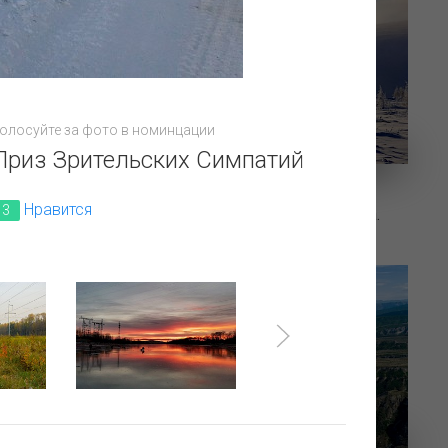
олосуйте за фото в номинцации
Приз Зрительских Симпатий
Нравится
3
Минус 50 градусов. Зимняя радуга.