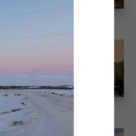
Змейка река
2_ Закат в Сокуре