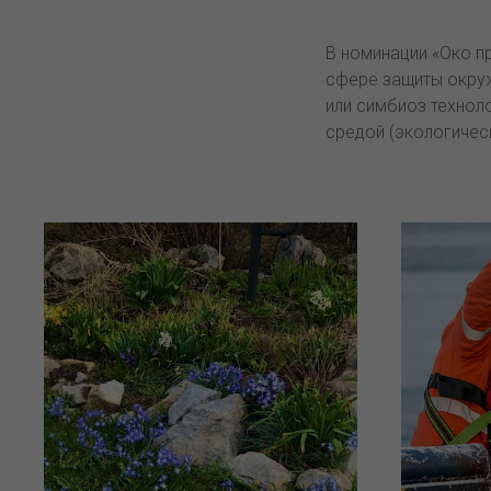
В номинации «Око п
сфере защиты окру
или симбиоз технол
средой (экологичес