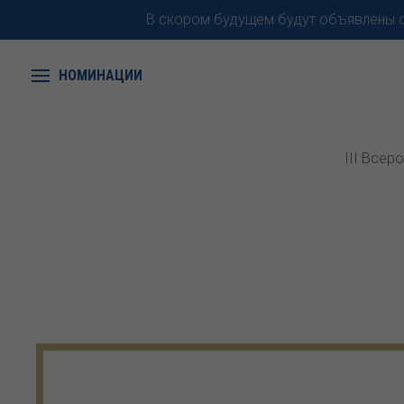
В скором будущем будут объявлены с
НОМИНАЦИИ
III Всер