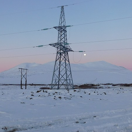
Вечная мерзлота
Дружба
лнышку желтый свет