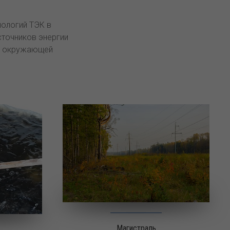
нологий ТЭК в
точников энергии
 с окружающей
Магистраль