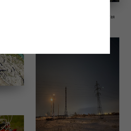
Чиркейская ГЭС - экологически чистая
энергия