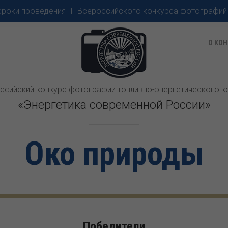
роки проведения III Всероссийского конкурса фотографий
О КОН
оссийский конкурс фотографии топливно-энергетического 
«Энергетика современной России»
Око природы
Победители