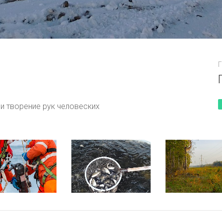
Город засыпает
Г
и творение рук человеских
Дорога домой
«Безмятежность»