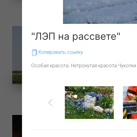
"2_Бок о бок с природой"
"ЛЭП на рассвете"
Копировать ссылку
Особая красота. Нетронутая красота Чукотки 
Гулливер и лилипуты