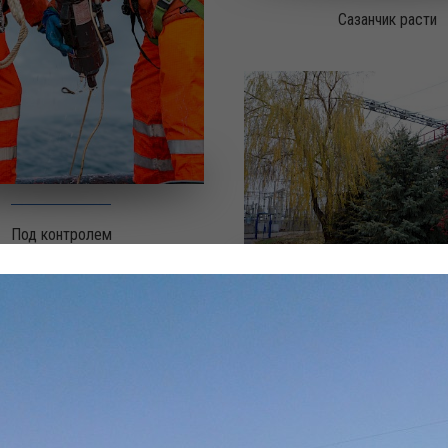
Сазанчик расти
Под контролем
Рябиновый цвет