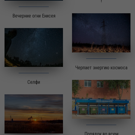
!
Вечерние огни Енисея
Черпает энергию космоса
Селфи
Порядок во всем