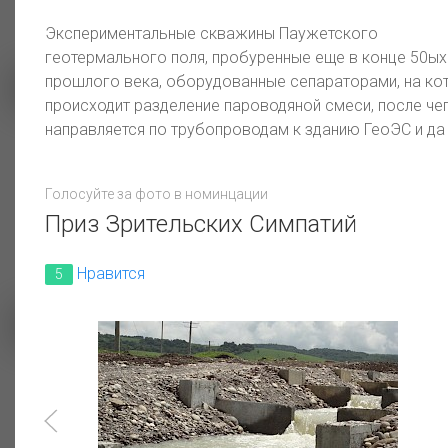
Экспериментальные скважины Паужетского
геотермального поля, пробуренные еще в конце 50ых
прошлого века, оборудованные сепараторами, на ко
происходит разделение пароводяной смеси, после че
направляется по трубопроводам к зданию ГеоЭС и да
Ядовитый закат
На исходе ноября
Голосуйте за фото в номинцации
Приз Зрительских Симпатий
Нравится
5
Взгляд на любимый город
"ЛЭП на рассвете"