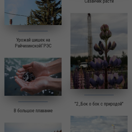
Сазанчик расти
Урожай шишек на
РайчихинскойГРЭС
"2_Бок о бок с природой"
В большое плавание