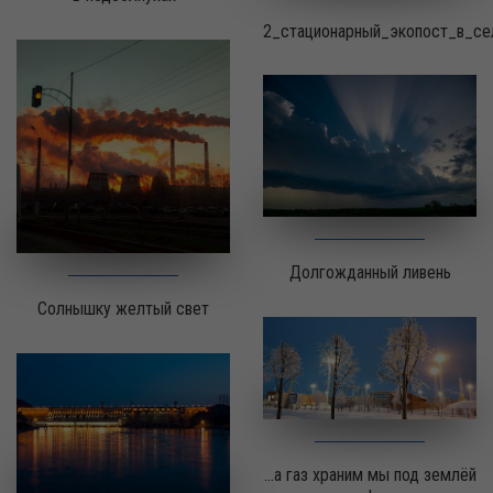
2_стационарный_экопост_в_с
Долгожданный ливень
Солнышку желтый свет
...а газ храним мы под землёй