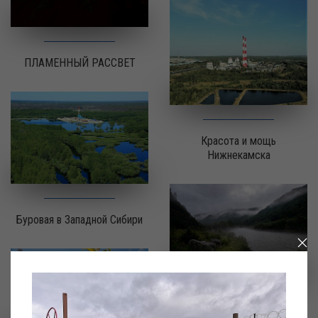
ПЛАМЕННЫЙ РАССВЕТ
Красота и мощь
Нижнекамска
Буровая в Западной Сибири
ЛЭП через реку Теберда