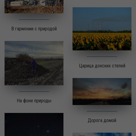
В гармонии с природой
Царица донских степей
На фоне природы
Дорога домой