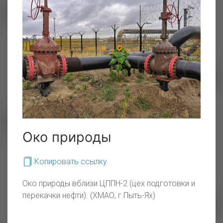
индикатор от природы
зеркало короткого
Ямальского лета
Око природы
С заботой об экологии
Копировать ссылку
Око природы вблизи ЦППН-2 (цех подготовки и
перекачки нефти). (ХМАО, г.Пыть-Ях)