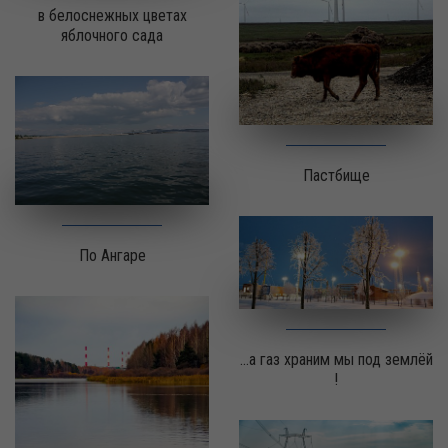
в белоснежных цветах
яблочного сада
Пастбище
По Ангаре
...а газ храним мы под землёй
!