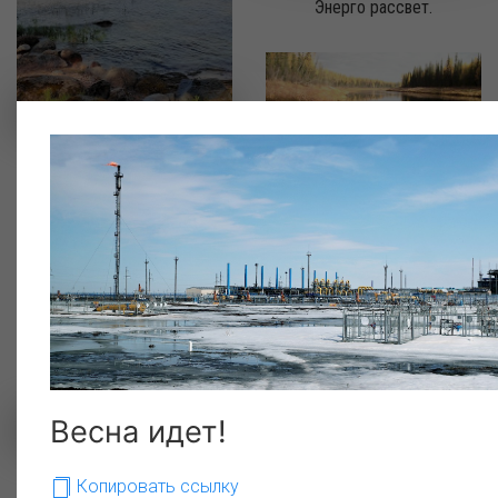
Энерго рассвет.
Голубые дали. Лахта Центр.
река Нюя, республика Саха
(Якутия).
Весна идет!
Копировать ссылку
северные одуванчики