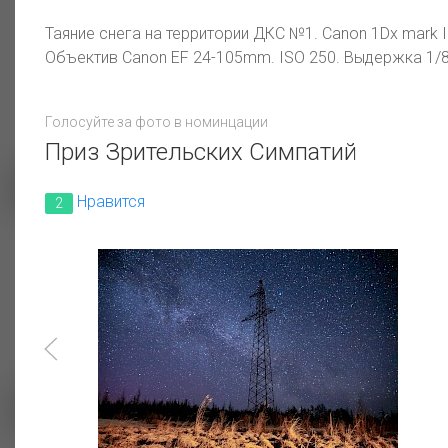
(пушица)
Таяние снега на территории ДКС №1. Canon 1Dx mark I
Волшебство света и снега
Объектив Canon EF 24-105mm. ISO 250. Выдержка 1/8
Голосуйте за фото в номинцации
Приз Зрительских Симпатий
Нравится
2
Душа природы
Электростанция ночью