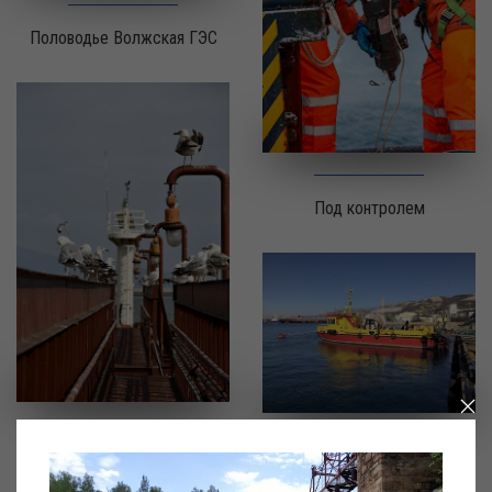
Половодье Волжская ГЭС
Под контролем
Энергичная пташка
На страже акватории