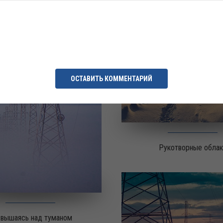
Симбиоз
ОСТАВИТЬ КОММЕНТАРИЙ
Рукотворные облак
вышаясь над туманом