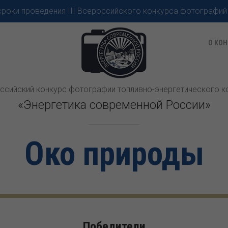
роки проведения III Всероссийского конкурса фотографий
О КОН
оссийский конкурс фотографии топливно-энергетического 
«Энергетика современной России»
Око природы
Победители