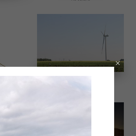
Гулливер и лилипуты