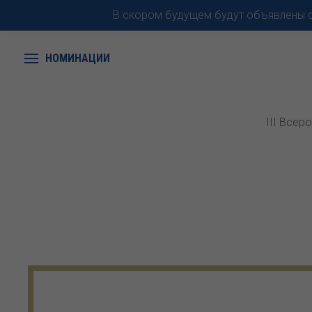
В скором будущем будут объявлены с
НОМИНАЦИИ
III Всер