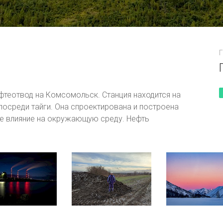
Первый снегопад
Г
Когда город спит
фтеотвод на Комсомольск. Станция находится на
посреди тайги. Она спроектирована и построена
е влияние на окружающую среду. Нефть
ысоты птичьего полёта