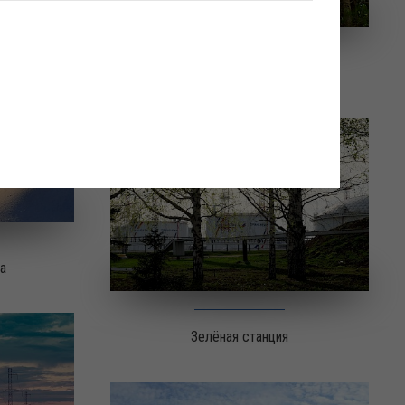
Око природы
а
Зелёная станция