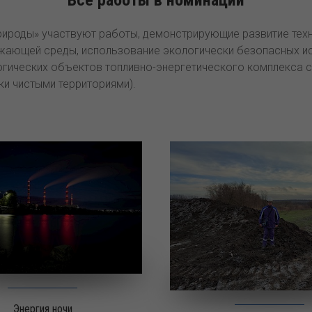
рироды» участвуют работы, демонстрирующие развитие тех
жающей среды, использование экологически безопасных ис
огических объектов топливно-энергетического комплекса
ки чистыми территориями).
Энергия ночи