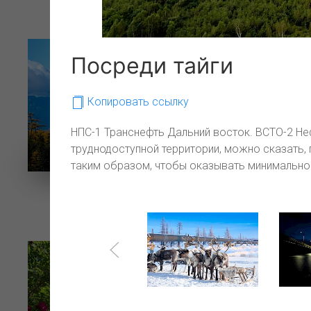
С заботой о природе
Посреди тайги
Копировать ссылку
НПС-1 Транснефть Дальний восток. ВСТО-2 Не
труднодоступной территории, можно сказать, 
таким образом, чтобы оказывать минимально
Золотая осень Киринского
С в