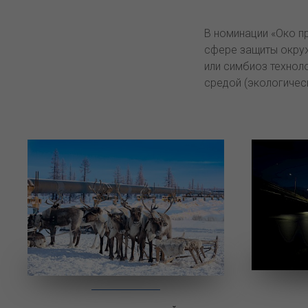
В номинации «Око п
сфере защиты окру
или симбиоз технол
средой (экологичес