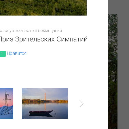
олосуйте за фото в номинцации
Приз Зрительских Симпатий
Нравится
1