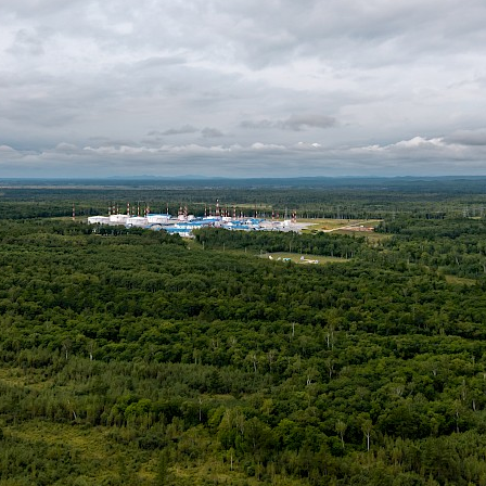
2_Глазами природы"
На закате
Весна идет!