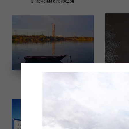
в гармонии с природой
Безмятежность