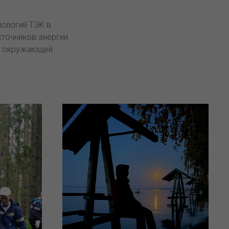
нологий ТЭК в
точников энергии
 с окружающей