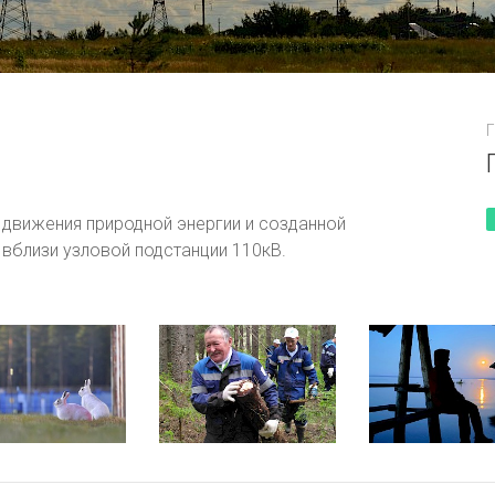
Цветение Иван чая
Г
движения природной энергии и созданной
Энергетика и природа е
 вблизи узловой подстанции 110кВ.
ергия высоко в горах