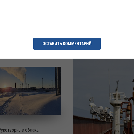
Жигулёвская ГЭС
ОСТАВИТЬ КОММЕНТАРИЙ
 к экологии Крайнего Севера
Рукотворные облака