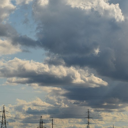
Половодье Волжская
Да будет свет!
маленькая лошадк