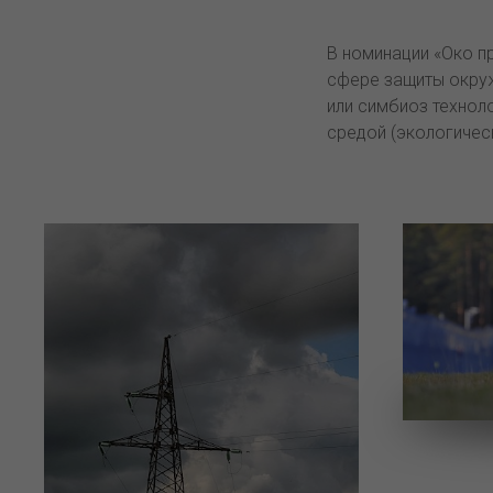
В номинации «Око п
сфере защиты окру
или симбиоз технол
средой (экологичес