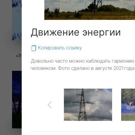
Движение энергии
Копировать ссылку
«Эта тундра без края, эти редкие ели…»
Довольно часто можно наблюдать гармонию 
человеком. Фото сделано в августе 2021года
Эн