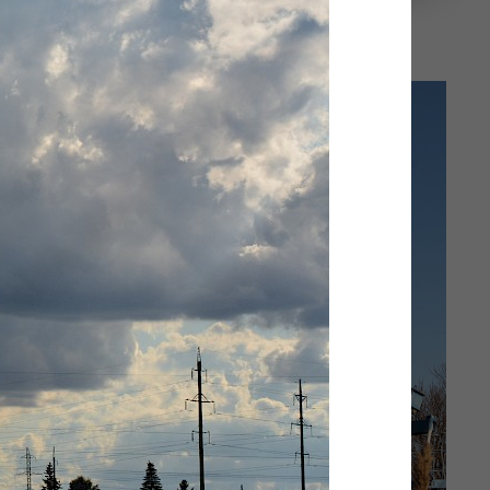
Подпирая облака
 ГЭС
а