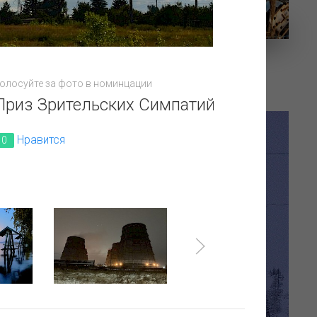
Солнечный день
олосуйте за фото в номинцации
Приз Зрительских Симпатий
Нравится
0
дины.