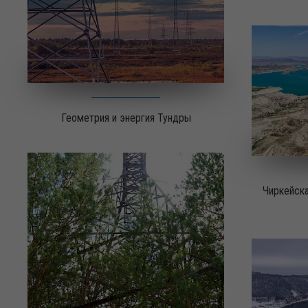
Геометрия и энергия Тундры
Чиркейска