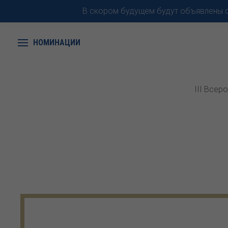
В скором будущем будут объявлены с
НОМИНАЦИИ
III Всер