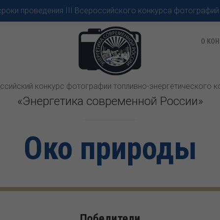
роки проведения III Всероссийского конкурса фотографий
О КОН
оссийский конкурс фотографии топливно-энергетического 
«Энергетика современной России»
Око природы
Победители