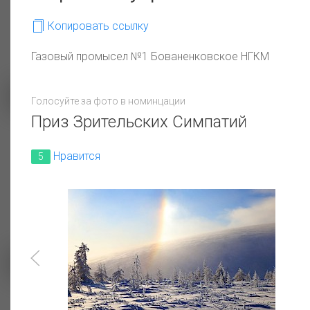
Копировать ссылку
Газовый промысел №1 Бованенковское НГКМ
Голосуйте за фото в номинцации
Приз Зрительских Симпатий
Восстановим вместе для
На закате
будущих поколений!
Нравится
5
Дорога в будущее
Чистотел Изопентана