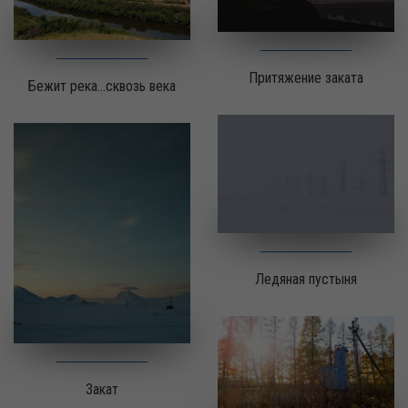
Притяжение заката
Бежит река...сквозь века
Ледяная пустыня
Закат