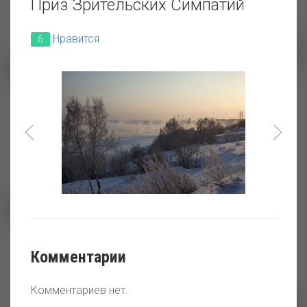
Приз Зрительских Симпатий
Нравится
6
Ледяная пустыня
Цветущая насосная
Киришский рассвет
Комментарии
Комментариев нет.