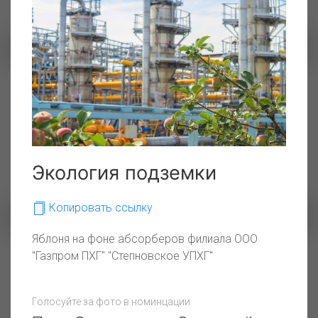
Рефт ГРЭС
Буровая в Западной Сибири
Экология подземки
Копировать ссылку
Яблоня на фоне абсорберов филиала ООО
Во благо семьи
"Газпром ПХГ" "Степновское УПХГ"
Хрупкая природа Крайнего
Севера
Голосуйте за фото в номинцации