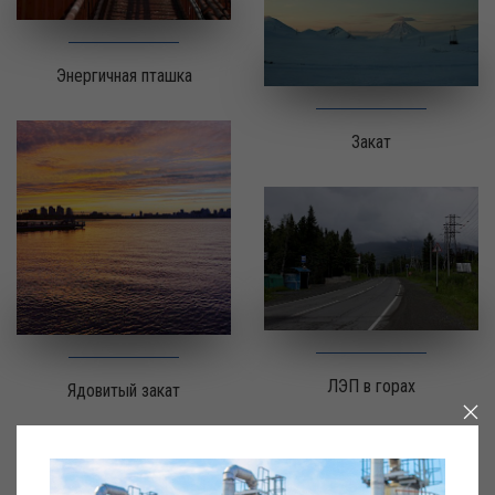
Энергичная пташка
Закат
ЛЭП в горах
Ядовитый закат