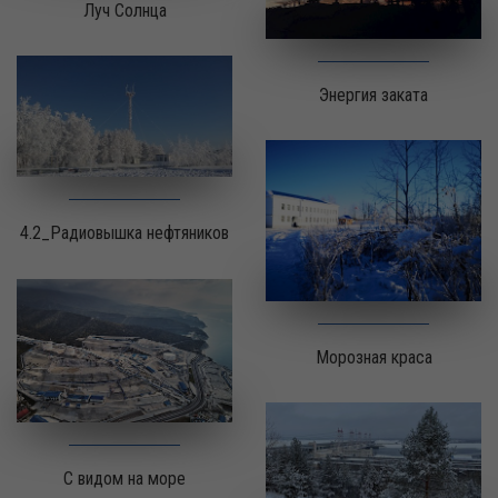
Луч Солнца
Энергия заката
4.2_Радиовышка нефтяников
Морозная краса
С видом на море