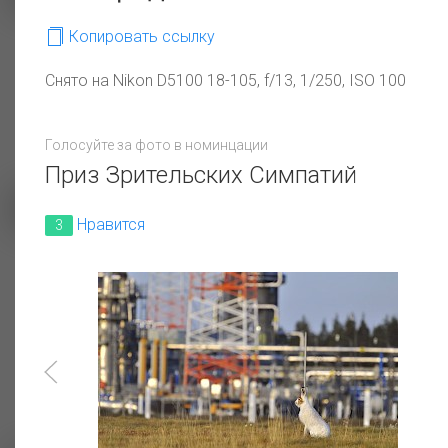
Копировать ссылку
Свет в ночи
Снято на Nikon D5100 18-105, f/13, 1/250, ISO 100
Северные майские закаты.
Голосуйте за фото в номинцации
Приз Зрительских Симпатий
Нравится
3
Готовы к защите
окружающей среды от
техногенных аварий
2_В гармонии с природой