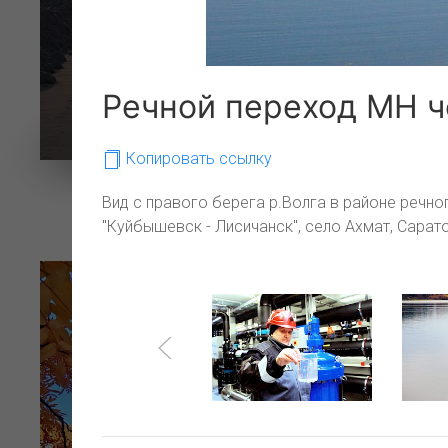
Речной переход МН ч
Копировать ссылку
Вид с правого берега р.Волга в районе речно
Дорога жизни
"Куйбышевск - Лисичанск", село Ахмат, Сарат