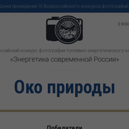
роки проведения III Всероссийского конкурса фотографий
О КОН
оссийский конкурс фотографии топливно-энергетического 
«Энергетика современной России»
Око природы
Победители