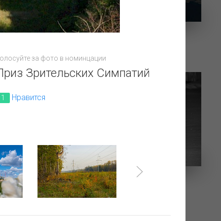
Ворота в рай
олосуйте за фото в номинцации
Приз Зрительских Симпатий
Нравится
1
ШТАТНЫЙ РАБОТНИК УКПГ
ЮБИЛЕЙНОГО НГКМ