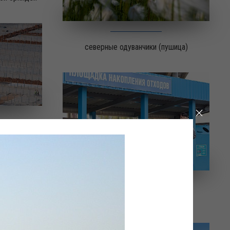
северные одуванчики (пушица)
е
За чистоту!