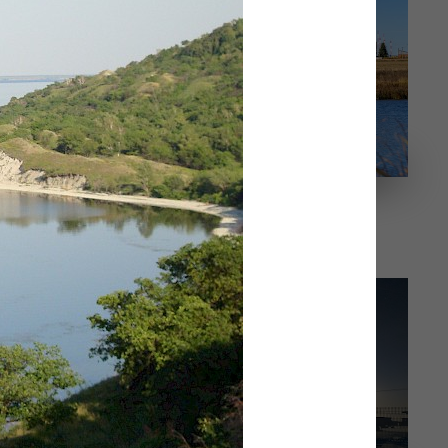
Мирное соседство
лёта