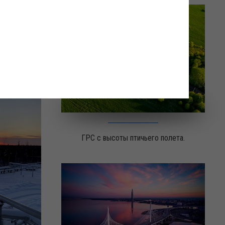
ефти
ГРС с высоты птичьего полета.