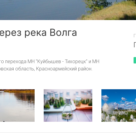
ерез река Волга
Г
Гармония заката
го перехода МН "Куйбышев - Тихорецк" и МН
овская область, Красноармейский район.
Полдень на Ямале
Сила природы