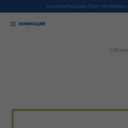
В скором будущем будут объявлены с
НОМИНАЦИИ
III Всер