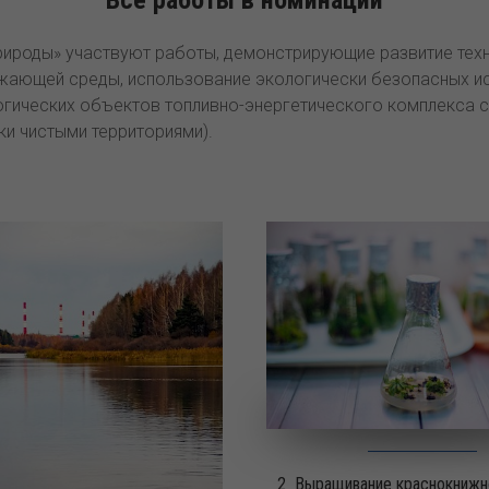
рироды» участвуют работы, демонстрирующие развитие тех
жающей среды, использование экологически безопасных ис
огических объектов топливно-энергетического комплекса
ки чистыми территориями).
2_Выращивание краснокнижн