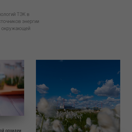
нологий ТЭК в
точников энергии
 с окружающей
ой орхидеи