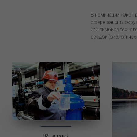
В номинации «Око п
сфере защиты окру
или симбиоз технол
средой (экологичес
02_ хоть пей