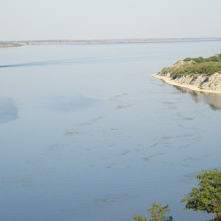
лектростанция ночью
Свет в ночи
С высоты птичьего по