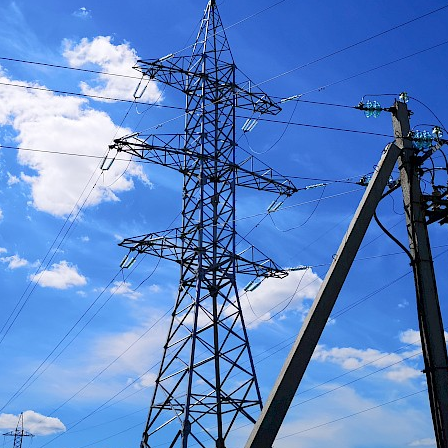
Симметрия
Первая Российская
На зарядке
Морозная столица. ГЭС-1 и