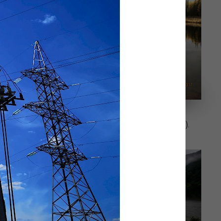
.
река Нюя, республика Саха (Якутия).
м. П. Г.