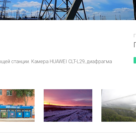
Смидовича
Г
 "Газпром" г. Ахтубинск
щей станции. Камера HUAWEI CLT-L29, диафрагма
Тень гиганта