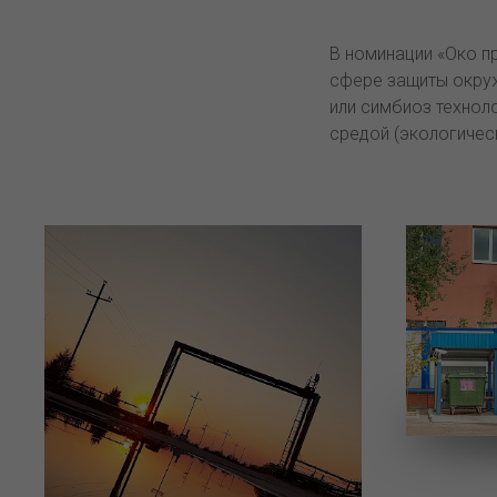
В номинации «Око п
сфере защиты окру
или симбиоз технол
средой (экологичес