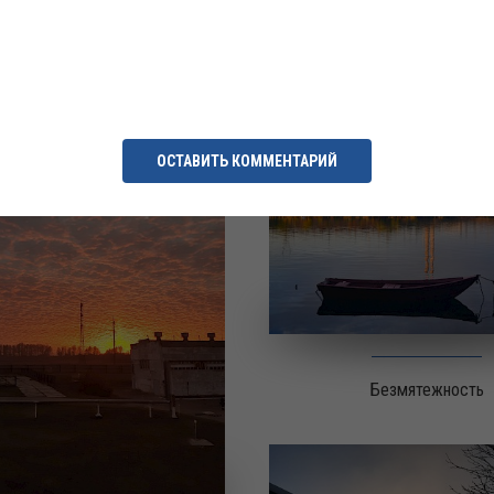
отник в Елецком ЛПУМГ
Осень на Ямале
ОСТАВИТЬ КОММЕНТАРИЙ
Безмятежность