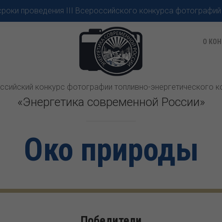
роки проведения III Всероссийского конкурса фотографий
О КОН
оссийский конкурс фотографии топливно-энергетического 
«Энергетика современной России»
Око природы
Победители