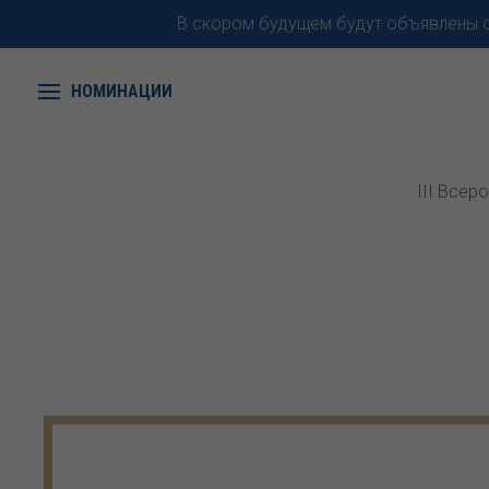
В скором будущем будут объявлены с
НОМИНАЦИИ
III Всер