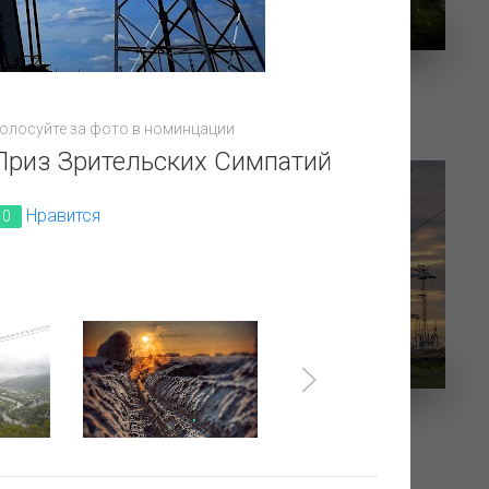
ЛЭП через реку Теберда
олосуйте за фото в номинцации
Приз Зрительских Симпатий
Нравится
0
С заботой о пернатых обитателях