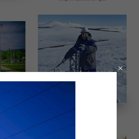
дины.
Снега много не бывает