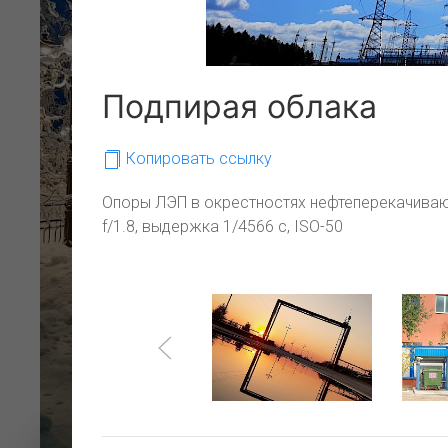
Подпирая облака
Копировать ссылку
АГНКС
Опоры ЛЭП в окрестностях нефтеперекачиваю
f/1.8, выдержка 1/4566 с, ISO-50